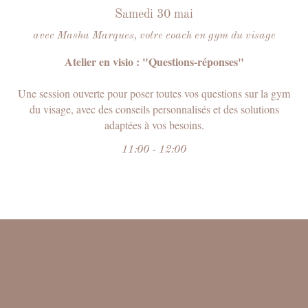
Rejoignez notre communauté
Samedi 30 mai
de femmes partageant
les mêmes valeurs. Avec nous, prendre
avec Masha Marques, votre coach en gym du visage
soin de votre beauté
deviendra
facile
et agréable !
Atelier en visio : "Questions-réponses"
Accédez à toutes les ressources, experts
Une session ouverte pour poser toutes vos questions sur la gym
et nombreux privilèges en devenant
membre du Club.
du visage, avec des conseils personnalisés et des solutions
adaptées à vos besoins.
11:00 - 12:00
ESSAYER
Masha Marques