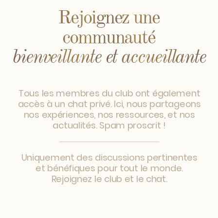
Rejoignez
le club FaceGym
avec la Version d'essai
Vous aurez accès à toutes les
ressources, aux replays de tous
les ateliers en visio, ainsi qu’au
chat de groupe avec les acolytes.
Dès votre inscription validée, vous
aurez un accès complet et
immédiat à tous les contenus et
fonctionnalités du Club Facegym.
Version d'essai pour 1 semaine