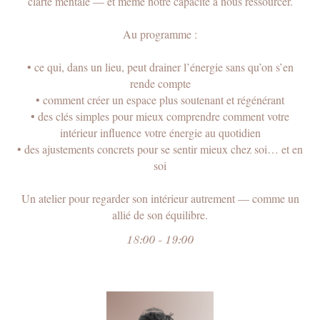
clarté mentale — et même notre capacité à nous ressourcer.
Au programme :
•⁠ ⁠ce qui, dans un lieu, peut drainer l’énergie sans qu’on s’en
rende compte
•⁠ ⁠comment créer un espace plus soutenant et régénérant
•⁠ ⁠des clés simples pour mieux comprendre comment votre
intérieur influence votre énergie au quotidien
•⁠ ⁠des ajustements concrets pour se sentir mieux chez soi… et en
Et vous,
soi
pourquoi
Un atelier pour regarder son intérieur autrement — comme un
feriez-vous parti
allié de son équilibre.
du Club ?
18:00 - 19:00
Le club FaceGym avec Masha
Marques est pour vous, si :