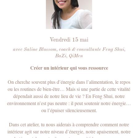
Rejoignez une
communauté
Vendredi 15 mai
bienveillante et accueillante
avec Saline Blossom, coach & consultante Feng Shui,
BaZi, QiMen
Tous les membres du club ont également
accès à un chat privé. Ici, nous partageons
Créer un intérieur qui vous ressource
nos expériences, nos ressources, et nos
actualités. Spam proscrit !
On cherche souvent plus d’énergie dans l’alimentation, le repos
ou les routines de bien-être… Mais si une partie de cette vitalité
Uniquement des discussions pertinentes
dépendait aussi de notre lieu de vie ? En Feng Shui, notre
et bénéfiques pour tout le monde.
Rejoignez le club et le chat.
environnement n’est pas neutre : il peut soutenir notre énergie…
ou l’épuiser silencieusement.
Dans cet atelier, tu nous aiderais à comprendre comment notre
Masha Marques
intérieur agit sur notre niveau d’énergie, notre apaisement, notre
Fondatrice du Club Facegym