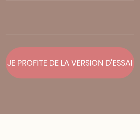
•
•
•