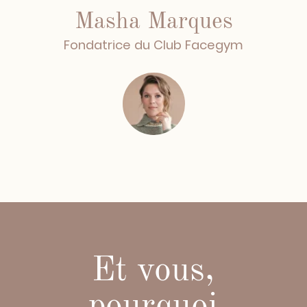
15€
prix spécial de 15 € pour cette
période d'essai
(tarif d'adhésion standard - 69€ pour
un mois d'accès)
REJOINDRE
Résultats de mes
clientes