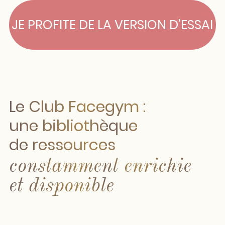
Planning des
prochains ateliers
avec Masha et les experts invités