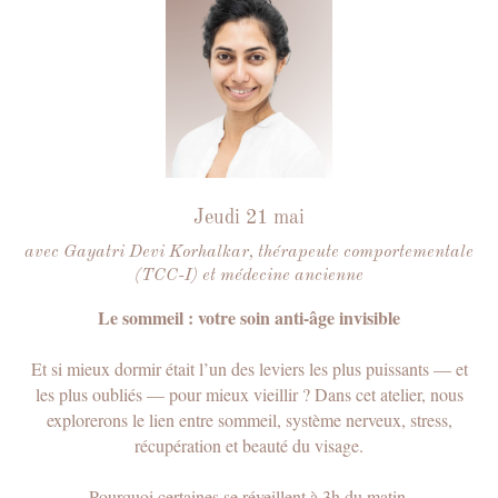
vous souhaitez vous débarrasser des
rides d'expression ou des rides
profondes
votre visage est souvent gonflé et vous
avez des poches/cernes sous les yeux
vous voulez éliminer le double menton ou
corriger l'asymétrie du visage
vous êtes préoccupé(e) par le teint terne
Jeudi 21 mai
et gris de votre peau, et les produits de
soins ne semblent pas améliorer la
avec Gayatri Devi Korhalkar, thérapeute comportementale
situation
(TCC-I) et médecine ancienne
vous voulez avoir l'air jeune sans recourir
Le sommeil : votre soin anti-âge invisible
à des méthodes de rajeunissement plus
radicales comme les injections et autres
procédures
Et si mieux dormir était l’un des leviers les plus puissants — et
les plus oubliés — pour mieux vieillir ? Dans cet atelier, nous
explorerons le lien entre sommeil, système nerveux, stress,
récupération et beauté du visage.
vous avez déjà suivi
Pourquoi certaines se réveillent à 3h du matin.