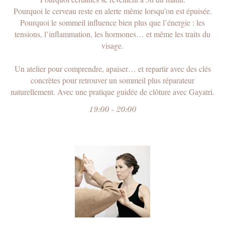
le programme Facegym
Pourquoi le cerveau reste en alerte même lorsqu’on est épuisée.
niveau 1.0 et souhaitez
revoir ou reprendre
Pourquoi le sommeil influence bien plus que l’énergie : les
l'accès à celui-ci,
ou apprendre de
tensions, l’inflammation, les hormones… et même les traits du
nouveaux exercices
visage.
vous avez acheté le livre
de Masha mais vous ne
Un atelier pour comprendre, apaiser… et repartir avec des clés
savez pas quels exercices
concrètes pour retrouver un sommeil plus réparateur
vous conviennent le mieux
et comment les faire
naturellement. Avec une pratique guidée de clôture avec Gayatri.
correctement et
efficacement
19:00 - 20:00
vous pratiquez
la gymnastique faciale
depuis longtemps mais
n’observez pas
de changements
Plutôt que de chercher sur internet des
solutions aléatoires et vous forcer à les
réaliser de manière non régulière…