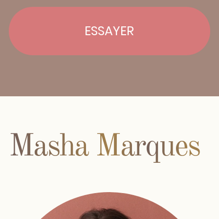
Inst
Fb